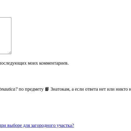
ля последующих моих комментариев.
bnautica?
по предмету 📙 Знатокам, а если ответа нет или никто 
ри выборе для загородного участка?