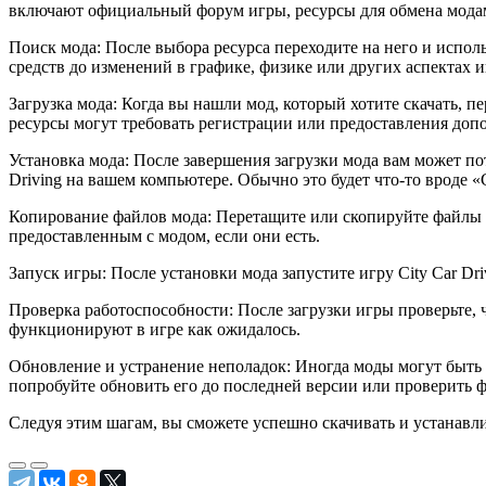
включают официальный форум игры, ресурсы для обмена модами
Поиск мода: После выбора ресурса переходите на него и испо
средств до изменений в графике, физике или других аспектах и
Загрузка мода: Когда вы нашли мод, который хотите скачать, п
ресурсы могут требовать регистрации или предоставления доп
Установка мода: После завершения загрузки мода вам может пот
Driving на вашем компьютере. Обычно это будет что-то вроде «C
Копирование файлов мода: Перетащите или скопируйте файлы мо
предоставленным с модом, если они есть.
Запуск игры: После установки мода запустите игру City Car D
Проверка работоспособности: После загрузки игры проверьте, 
функционируют в игре как ожидалось.
Обновление и устранение неполадок: Иногда моды могут быть
попробуйте обновить его до последней версии или проверить 
Следуя этим шагам, вы сможете успешно скачивать и устанавли