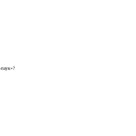
-паук»?