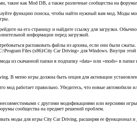
, такие как Mod DB, а также различные сообщества на форумах
льзуйте функцию поиска, чтобы найти нужный вам мод. Моды мо
гры.
ерейдите на его страницу и найдите ссылку для загрузки. Обычно
олнительной информации перед загрузкой.
ребоваться распаковать файлы из архива, если они были сжаты. 
:\Program Files (x86)\City Car Driving» для Windows. Внутри эт
да из скачанной папки в подпапку «data» или «mods» в папке иг
riving. В меню игры должна быть опция для активации установл
что мод работает правильно. Убедитесь, что новые автомобили 
 несовместимыми с другими модификациями или версиями игры. 
форумы сообщества на предмет решений проблем.
вать моды для игры City Car Driving, расширяя ее функционал и