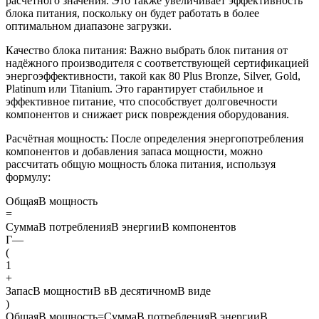
расчётного значения. Это также увеличивает эффективность
блока питания, поскольку он будет работать в более
оптимальном диапазоне загрузки.
Качество блока питания: Важно выбрать блок питания от
надёжного производителя с соответствующей сертификацией
энергоэффективности, такой как 80 Plus Bronze, Silver, Gold,
Platinum или Titanium. Это гарантирует стабильное и
эффективное питание, что способствует долговечности
компонентов и снижает риск повреждения оборудования.
Расчётная мощность: После определения энергопотребления
компонентов и добавления запаса мощности, можно
рассчитать общую мощность блока питания, используя
формулу:
ОбщаяВ мощность
=
СуммаВ потребленияВ энергииВ компонентов
Г—
(
1
+
ЗапасВ мощностиВ вВ десятичномВ виде
)
ОбщаяВ мощность=СуммаВ потребленияВ энергииВ