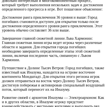
довольно интересный и многокомпонентный процесс,
который требует выполнения нескольких задач и достижения
определенного прогресса в игре. Вот пошаговое объяснение:
Достижение ранга приключения 36 уровня и выше: Город
погибших становится доступен для открытия только после
достижения определенного уровня ранга приключения. Этот
уровень обычно составляет 36 или выше.
Завершение главной сюжетной линии Льва Хармонии:
Главная сюжетная линия игры ведет игрока через различные
области и задания. Для открытия города погибших
необходимо завершить определенные этапы этой сюжетной
линии, включая последнюю часть, связанную с Львом
Хармонии.
Путешествие к Долине Тысяч Ветров: Город погибших, также
известный как Иназума, находится на острове восточнее
континента Мондштадт. Для открытия этого региона игрок
должен отправиться на восток через Долину Тысяч Ветров,
достигнув побережья и активировав специальный воздушный
поток, который перенесет их на Иназуму.
Развитие связей с архонтом Иназумы — Электроархоном: Как
и в других областях, в Иназуме игроку предстоит
взаимодействовать с местными жителями и выполнить ряд