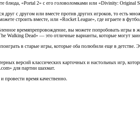
 блюда, «Portal 2» с его головоломками или «Divinity: Original
 друг с другом или вместе против других игроков, то есть мно
можете строить вместе, или «Rocket League», где играете в футб
бленное времяпрепровождение, вы можете попробовать игры в ж
’ The Walking Dead» — это отличные варианты, которые могут заи
оиграть в старые игры, которые оба полюбили еще в детстве. Это
рных версий классических карточных и настольных игр, которы
.com» для партии шахмат.
 и провести время качественно.